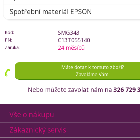
Spotřební materiál EPSON
SMG343
Kód:
C13T055140
PN:
24 měsíců
Záruka:
Máte dotaz k tomuto zboží?
Zavoláme Vám.
Nebo můžete zavolat nám na
326 729 
Vše o nákupu
Zákaznický servis