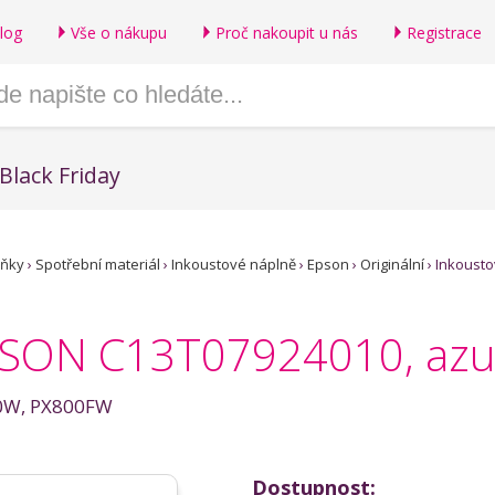
log
Vše o nákupu
Proč nakoupit u nás
Registrace
Black Friday
lňky
›
Spotřební materiál
›
Inkoustové náplně
›
Epson
›
Originální
›
Inkousto
PSON C13T07924010, azur
00W, PX800FW
Dostupnost: