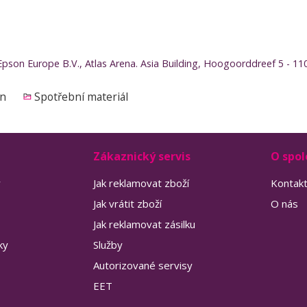
Epson Europe B.V., Atlas Arena. Asia Building, Hoogoorddreef 5 -
on
Spotřební materiál
Zákaznický servis
O spol
y
Jak reklamovat zboží
Kontak
Jak vrátit zboží
O nás
Jak reklamovat zásilku
ky
Služby
Autorizované servisy
EET