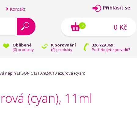
Přihlásit se
Kontakt
0 Kč
0
Oblíbené
K porovnání
326 729 369
Potřebujete poradit?
(
0
) produkty
(
0
) produkty
vá náplň EPSON C13T07924010 azurová (cyan)
ová (cyan), 11ml