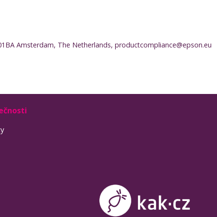
 1101BA Amsterdam, The Netherlands, productcompliance@epson.eu
ečnosti
ty