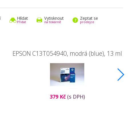
í
Hlídat
Vytisknout
Zeptat se
Přidat
na tiskárně
prodejce
EPSON C13T054940, modrá (blue), 13 ml
379 Kč
(s DPH)