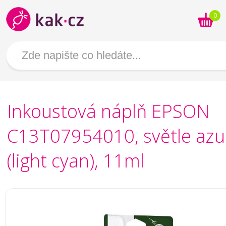
0
Inkoustová náplň EPSON
C13T07954010, světle azu
(light cyan), 11ml