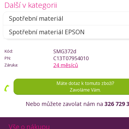
Další v kategorii
Spotřební materiál
Spotřební materiál EPSON
SMG372d
Kód:
C13T07954010
PN:
24 měsíců
Záruka:
Máte dotaz k tomuto zboží?
Zavoláme Vám.
Nebo můžete zavolat nám na
326 729 
Vše o nákupu