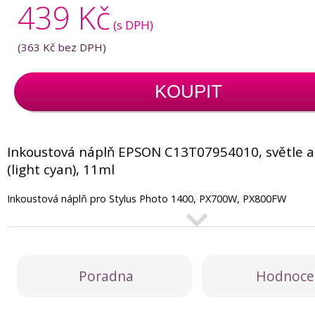
439 Kč
(s DPH)
(
363 Kč
bez DPH)
KOUPIT
Inkoustová náplň EPSON C13T07954010, světle a
(light cyan), 11ml
Inkoustová náplň pro Stylus Photo 1400, PX700W, PX800FW
Poradna
Hodnoce