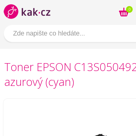
0
Toner EPSON C13S050492
azurový (cyan)