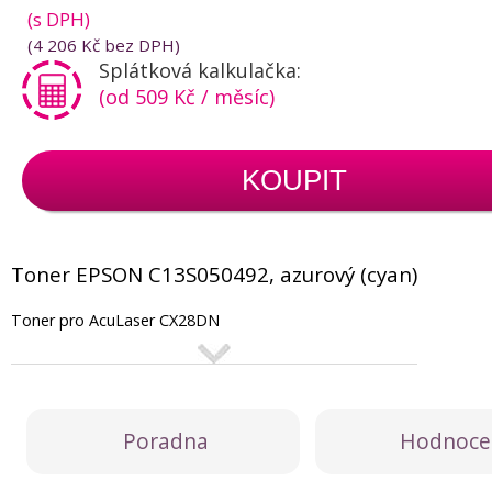
(s DPH)
(
4 206 Kč
bez DPH)
Splátková kalkulačka:
(od 509 Kč / měsíc)
KOUPIT
Toner EPSON C13S050492, azurový (cyan)
Toner pro AcuLaser CX28DN
Poradna
Hodnoce