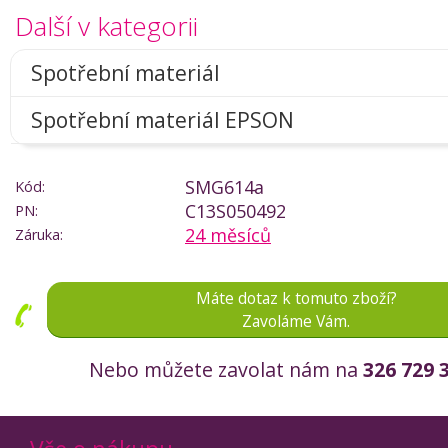
Další v kategorii
Spotřební materiál
Spotřební materiál EPSON
SMG614a
Kód:
C13S050492
PN:
24 měsíců
Záruka:
Máte dotaz k tomuto zboží?
Zavoláme Vám.
Nebo můžete zavolat nám na
326 729 