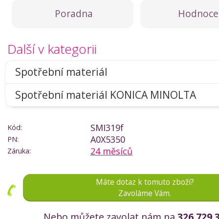
Poradna
Hodnoce
Další v kategorii
Spotřební materiál
Spotřební materiál KONICA MINOLTA
SMI319f
Kód:
A0X5350
PN:
24 měsíců
Záruka:
Máte dotaz k tomuto zboží?
Zavoláme Vám.
Nebo můžete zavolat nám na
326 729 