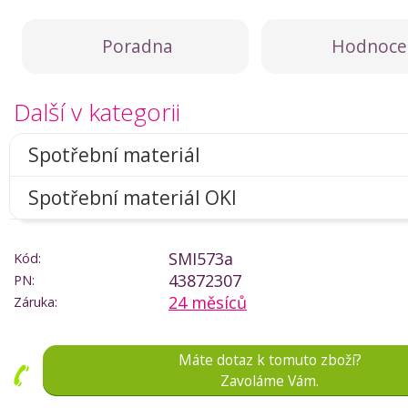
Poradna
Hodnoce
Další v kategorii
Spotřební materiál
Spotřební materiál OKI
SMI573a
Kód:
43872307
PN:
24 měsíců
Záruka:
Máte dotaz k tomuto zboží?
Zavoláme Vám.