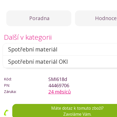
Poradna
Hodnoce
Další v kategorii
Spotřební materiál
Spotřební materiál OKI
SMI618d
Kód:
44469706
PN:
24 měsíců
Záruka:
Máte dotaz k tomuto zboží?
Zavoláme Vám.