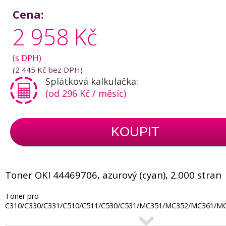
Cena:
2 958 Kč
(s DPH)
(
2 445 Kč
bez DPH)
Splátková kalkulačka:
(od 296 Kč / měsíc)
KOUPIT
Toner OKI 44469706, azurový (cyan), 2.000 stran
Toner pro
C310/C330/C331/C510/C511/C530/C531/MC351/MC352/MC361/M