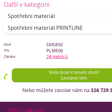
Další v kategorii
Spotřební materiál
Spotřební materiál PRINTLINE
SMS850
Kód:
PLME06
PN:
24 měsíců
Záruka:
Máte dotaz k tomuto zboží?
Zavoláme Vám.
Nebo můžete zavolat nám na
326 729 
Vše o nákupu