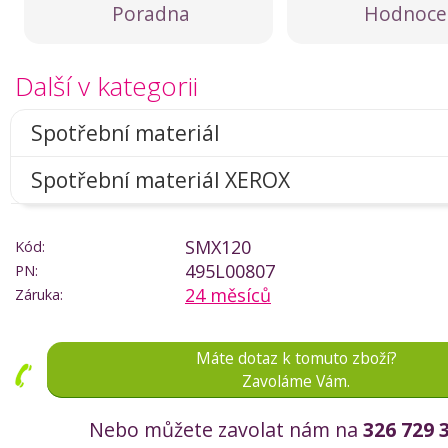
Poradna
Hodnoce
Další v kategorii
Spotřební materiál
Spotřební materiál XEROX
SMX120
Kód:
495L00807
PN:
24 měsíců
Záruka:
Máte dotaz k tomuto zboží?
Zavoláme Vám.
Nebo můžete zavolat nám na
326 729 