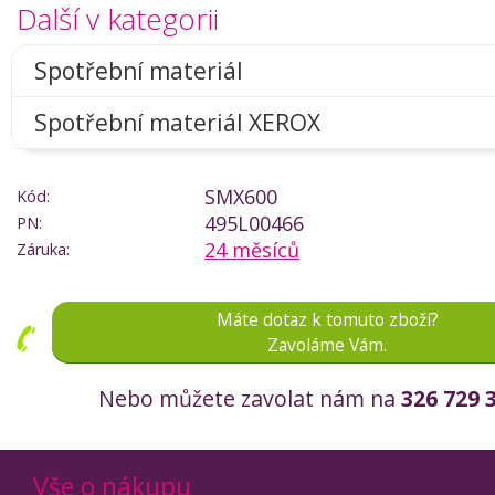
Další v kategorii
Spotřební materiál
Spotřební materiál XEROX
SMX600
Kód:
495L00466
PN:
24 měsíců
Záruka:
Máte dotaz k tomuto zboží?
Zavoláme Vám.
Nebo můžete zavolat nám na
326 729 
Vše o nákupu