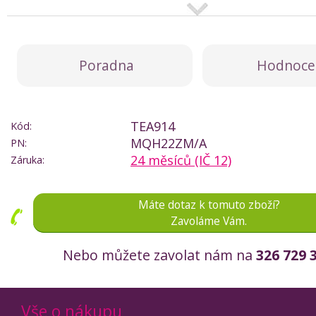
Poradna
Hodnoce
TEA914
Kód:
MQH22ZM/A
PN:
24 měsíců (IČ 12)
Záruka:
Máte dotaz k tomuto zboží?
Zavoláme Vám.
Nebo můžete zavolat nám na
326 729 
Vše o nákupu