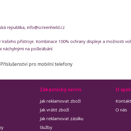
ská republika, info@screenhield.cz
y Vašeho přístroje. Kombinace 100% ochrany displeje a možnosti volb
mi náchylnými na poškrábání.
Příslušenství pro mobilní telefony
Zákaznický servis
O spol
y
Jak reklamovat zboží
Kontak
Jak vrátit zboží
O nás
Jak reklamovat zásilku
ky
Služby