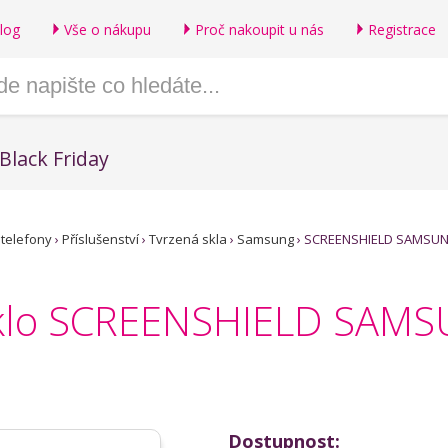
log
Vše o nákupu
Proč nakoupit u nás
Registrace
Black Friday
 telefony
›
Příslušenství
›
Tvrzená skla
›
Samsung
›
SCREENSHIELD SAMSUNG
sklo SCREENSHIELD SAMS
Dostupnost: