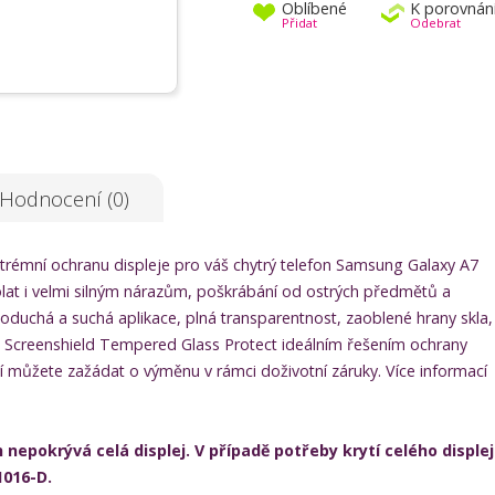
Oblíbené
K porovnán
Přidat
Odebrat
Hodnocení (0)
trémní ochranu displeje pro váš chytrý telefon Samsung Galaxy A7
at i velmi silným nárazům, poškrábání od ostrých předmětů a
oduchá a suchá aplikace, plná transparentnost, zaoblené hrany skla,
 z Screenshield Tempered Glass Protect ideálním řešením ochrany
 můžete zažádat o výměnu v rámci doživotní záruky. Více informací
epokrývá celá displej. V případě potřeby krytí celého disple
1016-D.