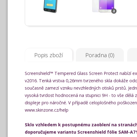
Popis zboží
Poradna (0)
Screenshield™ Tempered Glass Screen Protect nabízí ex
v2016. Tenká vrstva 0,26mm tvrzeného skla dokáže odol
současně zamezí vzniku nevzhledných otisků prstů. Jedn
vysoká tvrdost hodnocená na stupnici 9H - to vše dělá
displeje pro náročné. V případě celoplošného poškození
www.skinzone.cz/help
Sklo vzhledem k postupnému zaoblení na stranách n
doporučujeme variantu Screenshield fólie SAM-A7