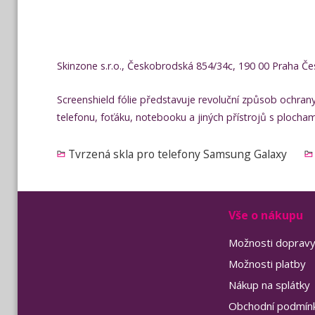
Skinzone s.r.o., Českobrodská 854/34c, 190 00 Praha Če
Screenshield fólie představuje revoluční způsob ochran
telefonu, foťáku, notebooku a jiných přístrojů s plocha
Tvrzená skla pro telefony Samsung Galaxy
Vše o nákupu
Možnosti doprav
Možnosti platby
Nákup na splátky
Obchodní podmín