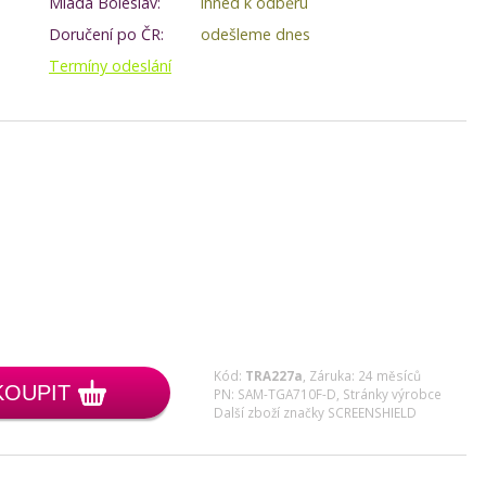
Mladá Boleslav:
ihned k odběru
Doručení po ČR:
odešleme dnes
Termíny odeslání
Kód:
TRA227a
,
Záruka: 24 měsíců
KOUPIT
PN: SAM-TGA710F-D,
Stránky výrobce
Další zboží značky SCREENSHIELD