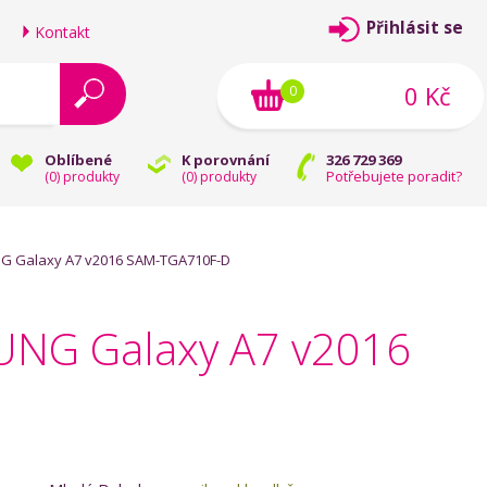
Přihlásit se
Kontakt
0 Kč
0
Oblíbené
K porovnání
326 729 369
Potřebujete poradit?
(
0
) produkty
(
0
) produkty
 Galaxy A7 v2016 SAM-TGA710F-D
UNG Galaxy A7 v2016