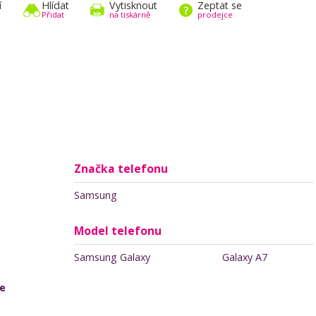
í
Hlídat
Vytisknout
Zeptat se
Přidat
na tiskárně
prodejce
Značka telefonu
Samsung
Model telefonu
Samsung Galaxy
Galaxy A7
je