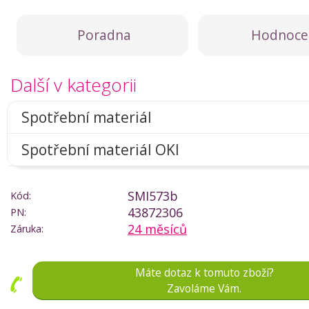
Poradna
Hodnoce
Další v kategorii
Spotřební materiál
Spotřební materiál OKI
SMI573b
Kód:
43872306
PN:
24 měsíců
Záruka:
Máte dotaz k tomuto zboží?
Zavoláme Vám.