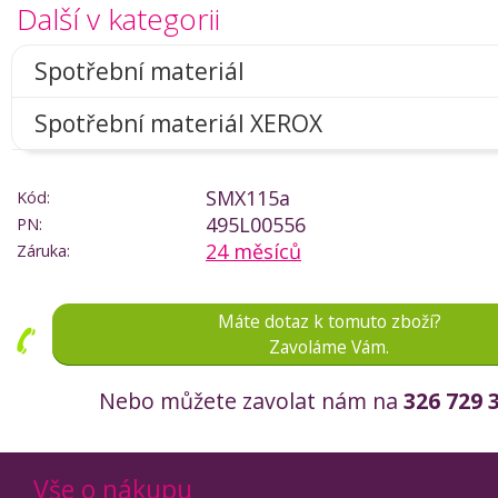
Další v kategorii
Spotřební materiál
Spotřební materiál XEROX
SMX115a
Kód:
495L00556
PN:
24 měsíců
Záruka:
Máte dotaz k tomuto zboží?
Zavoláme Vám.
Nebo můžete zavolat nám na
326 729 
Vše o nákupu